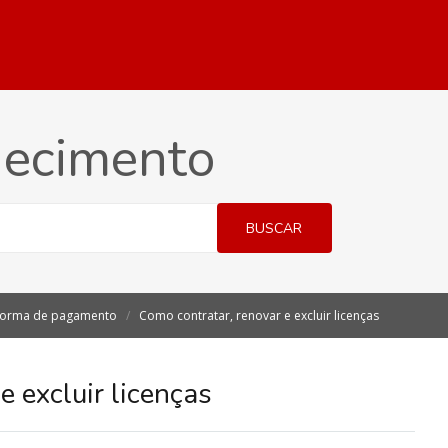
hecimento
BUSCAR
aforma de pagamento
Como contratar, renovar e excluir licenças
e excluir licenças